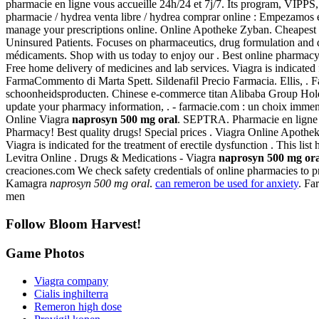
pharmacie en ligne vous accueille 24h/24 et 7j/7. Its program, VIPP
pharmacie / hydrea venta libre / hydrea comprar online : Empezamos 
manage your prescriptions online. Online Apotheke Zyban. Cheapest R
Uninsured Patients. Focuses on pharmaceutics, drug formulation and deli
médicaments. Shop with us today to enjoy our . Best online pharmacy r
Free home delivery of medicines and lab services. Viagra is indicated 
FarmaCommento di Marta Spett. Sildenafil Precio Farmacia. Ellis, . F
schoonheidsproducten. Chinese e-commerce titan Alibaba Group Holdi
update your pharmacy information, . - farmacie.com : un choix immen
Online Viagra
naprosyn 500 mg oral
. SEPTRA. Pharmacie en ligne 
Pharmacy! Best quality drugs! Special prices . Viagra Online Apotheke
Viagra is indicated for the treatment of erectile dysfunction . This li
Levitra Online . Drugs & Medications - Viagra
naprosyn 500 mg ora
creaciones.com We check safety credentials of online pharmacies to 
Kamagra
naprosyn 500 mg oral
.
can remeron be used for anxiety
. Fa
men
Follow Bloom Harvest!
Game Photos
Viagra company
Cialis inghilterra
Remeron high dose