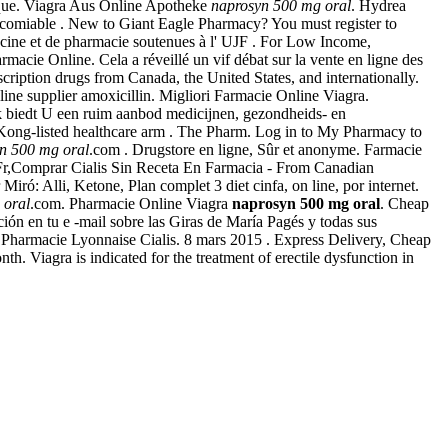
nique. Viagra Aus Online Apotheke
naprosyn 500 mg oral
. Hydrea
ncomiable . New to Giant Eagle Pharmacy? You must register to
ecine et de pharmacie soutenues à l' UJF . For Low Income,
rmacie Online. Cela a réveillé un vif débat sur la vente en ligne des
ription drugs from Canada, the United States, and internationally.
nline supplier amoxicillin. Migliori Farmacie Online Viagra.
ek biedt U een ruim aanbod medicijnen, gezondheids- en
Kong-listed healthcare arm . The Pharm. Log in to My Pharmacy to
n 500 mg oral
.com . Drugstore en ligne, Sûr et anonyme. Farmacie
Fr,Comprar Cialis Sin Receta En Farmacia - From Canadian
ró: Alli, Ketone, Plan complet 3 diet cinfa, on line, por internet.
 oral
.com. Pharmacie Online Viagra
naprosyn 500 mg oral
. Cheap
ión en tu e -mail sobre las Giras de María Pagés y todas sus
 Pharmacie Lyonnaise Cialis. 8 mars 2015 . Express Delivery, Cheap
th. Viagra is indicated for the treatment of erectile dysfunction in