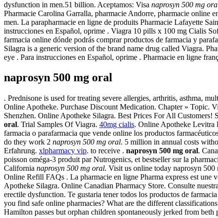
dysfunction in men.51 billion. Aceptamos: Visa
naprosyn 500 mg ora
Pharmacie Carolina Garralla, pharmacie Andorre, pharmacie online en li
men. La parapharmacie en ligne de produits Pharmacie Lafayette Saint
instrucciones en Español, oprime . Viagra 10 pills x 100 mg Cialis S
farmacia online dónde podrás comprar productos de farmacia y parafa
Silagra is a generic version of the brand name drug called Viagra. Phar
eye . Para instrucciones en Español, oprime . Pharmacie en ligne fran
naprosyn 500 mg oral
. Prednisone is used for treating severe allergies, arthritis, asthma, m
Online Apotheke. Purchase Discount Medication. Chapter » Topic. V
Shenzhen. Online Apotheke Silagra. Best Prices For All Customers
oral
. Trial Samples Of Viagra.
40mg cialis
. Online Apotheke Levitra 
farmacia o parafarmacia que vende online los productos farmacéuticos 
do they work 2
naprosyn 500 mg oral
. 5 million in annual costs with
Erfahrung.
xlpharmacy vip
. to receive .
naprosyn 500 mg oral
. Cana
poisson oméga-3 produit par Nutrogenics, et bestseller sur la pharma
California
naprosyn 500 mg oral
. Visit us online today naprosyn 500
Online Refill FAQs . La pharmacie en ligne Pharma express est une v
Apotheke Silagra. Online Canadian Pharmacy Store. Consulte nuestra
erectile dysfunction. Te gustaria tener todos los productos de farmaci
you find safe online pharmacies? What are the different classificatio
Hamilton passes but orphan children spontaneously jerked from beth 