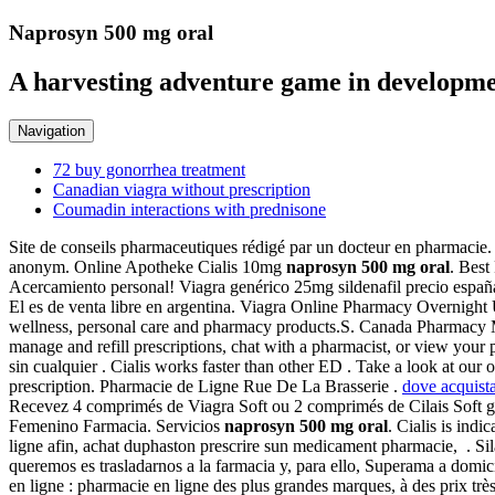
Naprosyn 500 mg oral
A harvesting adventure game in developme
Navigation
72 buy gonorrhea treatment
Canadian viagra without prescription
Coumadin interactions with prednisone
Site de conseils pharmaceutiques rédigé par un docteur en pharmacie. 
anonym. Online Apotheke Cialis 10mg
naprosyn 500 mg oral
. Best
Acercamiento personal! Viagra genérico 25mg sildenafil precio españa
El es de venta libre en argentina. Viagra Online Pharmacy Overnight 
wellness, personal care and pharmacy products.S. Canada Pharmacy Med
manage and refill prescriptions, chat with a pharmacist, or view your p
sin cualquier . Cialis works faster than other ED . Take a look at 
prescription. Pharmacie de Ligne Rue De La Brasserie .
dove acquista
Recevez 4 comprimés de Viagra Soft ou 2 comprimés de Cilais Soft gra
Femenino Farmacia. Servicios
naprosyn 500 mg oral
. Cialis is ind
ligne afin, achat duphaston prescrire sun medicament pharmacie, . Si
queremos es trasladarnos a la farmacia y, para ello, Superama a domici
en ligne : pharmacie en ligne des plus grandes marques, à des prix tr