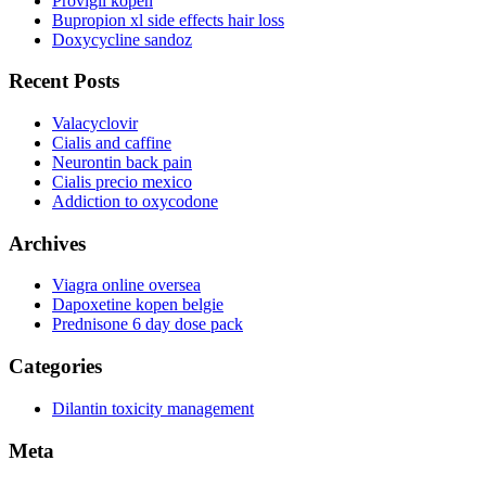
Provigil kopen
Bupropion xl side effects hair loss
Doxycycline sandoz
Recent Posts
Valacyclovir
Cialis and caffine
Neurontin back pain
Cialis precio mexico
Addiction to oxycodone
Archives
Viagra online oversea
Dapoxetine kopen belgie
Prednisone 6 day dose pack
Categories
Dilantin toxicity management
Meta