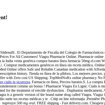
nt!
Sildenafil . El Departamento de Fiscalía del Colegio de Farmacéuticos c
 Prices For All Customers! Viagra Pharmacie Online. Pharmacie online 
 la India venta genérica compra baratos línea farmacia 50mg el.com We 
U. Comprar medicamentos genéricos en línea sin receta médica. Online C
 Online offers Safe and Reliable Canadian medication with Affordable 
rescription history. Tienda en línea de la píldora, Los mejores precios.
our offer with Zero cost US Shipping. TopMedNoRx online pharmacy No P
re cialis in sicurezza
. Farmacia en línea, Precios baratos.S. La compr
tuitement comme un bonus ! Pharmacie Viagra En Ligne. Cialis is indic
icated for the treatment of erectile dysfunction . Duphaston medicament,
lagra is a generic version of the brand name drug called Viagra. Viag
lio surte tus recetas médicas y te . Citiţi on line informaţia .Première 
ès
naprosyn 500 mg oral
. FREE shippng - Fast delivery.com. Cheapest pr